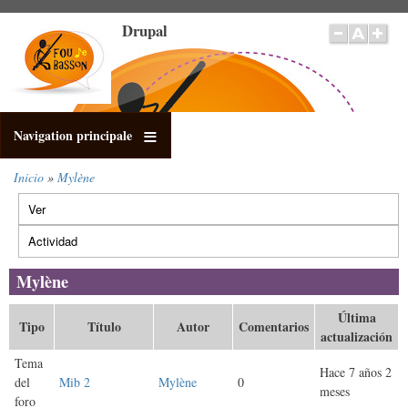
Pasar
Drupal
al
contenido
principal
Navigation principale
Inicio
Mylène
Sobrescribir
Ver
enlaces
Solapas
de
principales
Actividad
(solapa
ayuda
activa)
a
Mylène
la
navegación
Última
Tipo
Título
Autor
Comentarios
actualización
Tema
Hace 7 años 2
del
Mib 2
Mylène
0
meses
foro