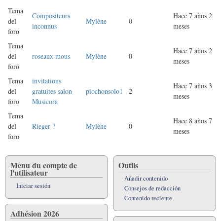
Tema
Compositeurs
Hace 7 años 2
del
Mylène
0
inconnus
meses
foro
Tema
Hace 7 años 2
del
roseaux mous
Mylène
0
meses
foro
Tema
invitations
Hace 7 años 3
del
gratuites salon
piochonsolo1
2
meses
foro
Musicora
Tema
Hace 8 años 7
del
Rieger ?
Mylène
0
meses
foro
Menu du compte de
Outils
l'utilisateur
Añadir contenido
Iniciar sesión
Consejos de redacción
Contenido reciente
Adhésion 2026