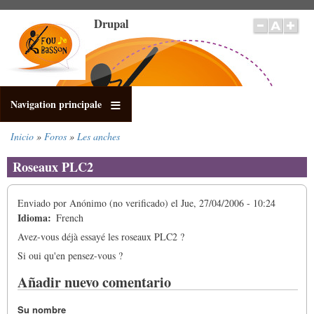
Pasar
Drupal
al
contenido
principal
Navigation principale
Inicio
Foros
Les anches
Sobrescribir
enlaces
Roseaux PLC2
de
ayuda
Enviado por
Anónimo (no verificado)
el
Jue, 27/04/2006 - 10:24
a
Idioma
French
la
navegación
Avez-vous déjà essayé les roseaux PLC2 ?
Si oui qu'en pensez-vous ?
Añadir nuevo comentario
Su nombre