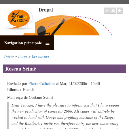
Pasar
Drupal
al
contenido
principal
Navigation principale
Inicio
Foros
Les anches
Sobrescribir
enlaces
Roseau Scimè
de
ayuda
Enviado por
Pierre Cathelain
el
Mar, 21/02/2006 - 15:40
a
Idioma
French
la
navegación
Mail reçu de Gaetano Scimè
Dear Teacher, I have the pleasure to inform you that I have begun
the new production of canes for 2006, All canes will entirely be
worked to hand with Gouge and profiling machine of the Rieger
and the Kunibert. I invite you therefore to try the new canes using