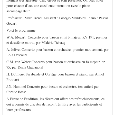
moment très agréable. Cinq élèves se sont présentés. On peut noter
pour chacun d'eux une excellente intonation avec le piano
accompagnateur.
Professeur : Marc Trenel Assistant : Giorgio Mandolesi Piano : Pascal
Godart
Voici le programme :
W.A. Mozart Concerto pour basson en si b majeur, KV 191, premier
et deuxième mouv., par Médéric Debacq
A. Jolivet Concerto pour basson et orchestre, premier mouvement, par
Lola Descours
C.M. von Weber Concerto pour basson et orchestre en fa majeur, op.
75, par Denis Chabanois[
H. Dutilleux Sarabande et Cortège pour basson et piano, par Amiel
Prouvost
J.N. Hummel Concerto pour basson et orchestre, (en entier) par
Coralie Bosse
A l'issue de l'audition, les élèves ont offert des rafraichissements, ce
qui a permis de discuter de façon très libre avec les participants et
leurs professeurs...