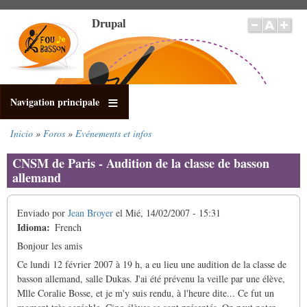
Pasar
Drupal
al
contenido
principal
Navigation principale
Inicio
Foros
Evénements et infos
Sobrescribir
enlaces
CNSM de Paris - Audition de la classe de basson
de
allemand
ayuda
a
Enviado por
Jean Broyer
el
Mié, 14/02/2007 - 15:31
la
Idioma
French
navegación
Bonjour les amis
Ce lundi 12 février 2007 à 19 h, a eu lieu une audition de la classe de
basson allemand, salle Dukas. J'ai été prévenu la veille par une élève,
Mlle Coralie Bosse, et je m'y suis rendu, à l'heure dite... Ce fut un