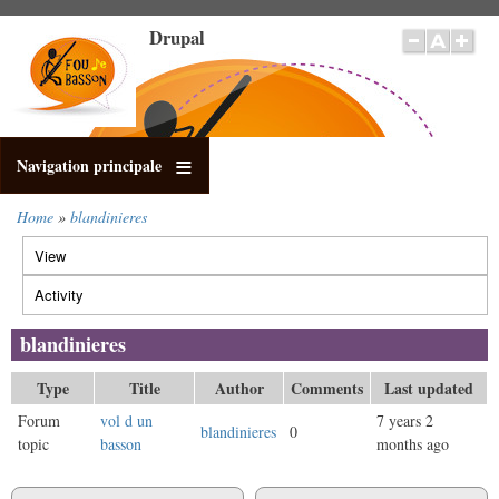
Skip
Drupal
to
main
content
Navigation principale
Home
blandinieres
Breadcrumb
View
Primary
tabs
Activity
(active
tab)
blandinieres
Type
Title
Author
Comments
Last updated
Forum
vol d un
7 years 2
blandinieres
0
topic
basson
months ago