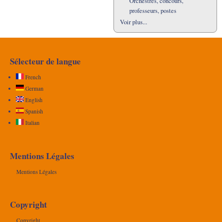
Orchestres, concours,
professeurs, postes
Voir plus...
Sélecteur de langue
French
German
English
Spanish
Italian
Mentions Légales
Mentions Légales
Copyright
Copyright