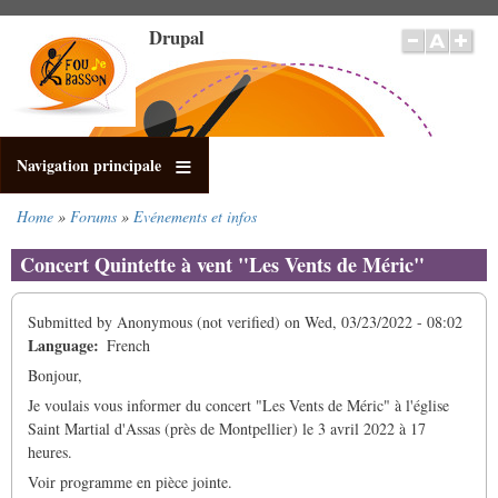
Skip
Drupal
to
main
content
Navigation principale
Home
Forums
Evénements et infos
Breadcrumb
Concert Quintette à vent "Les Vents de Méric"
Submitted by
Anonymous (not verified)
on
Wed, 03/23/2022 - 08:02
Language
French
Bonjour,
Je voulais vous informer du concert "Les Vents de Méric" à l'église
Saint Martial d'Assas (près de Montpellier) le 3 avril 2022 à 17
heures.
Voir programme en pièce jointe.