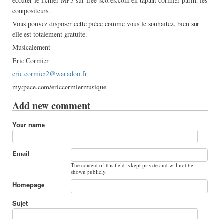
écouter le fichier MP3 sur free-scores.com en tapant cormier parmi les
compositeurs.
Vous pouvez disposer cette pièce comme vous le souhaitez, bien sûr
elle est totalement gratuite.
Musicalement
Eric Cormier
eric.cormier2@wanadoo.fr
myspace.com/ericcormiermusique
Add new comment
Your name
Email
The content of this field is kept private and will not be
shown publicly.
Homepage
Sujet