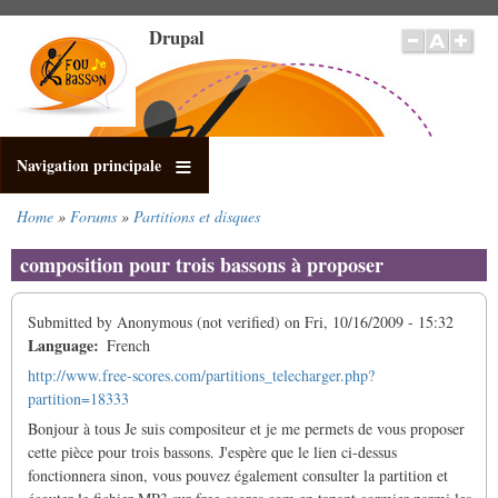
Skip
Drupal
to
main
content
Navigation principale
Home
Forums
Partitions et disques
Breadcrumb
composition pour trois bassons à proposer
Submitted by
Anonymous (not verified)
on
Fri, 10/16/2009 - 15:32
Language
French
http://www.free-scores.com/partitions_telecharger.php?
partition=18333
Bonjour à tous Je suis compositeur et je me permets de vous proposer
cette pièce pour trois bassons. J'espère que le lien ci-dessus
fonctionnera sinon, vous pouvez également consulter la partition et