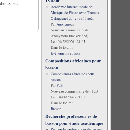
15 août
submissions.
Académie Internationale de
Musique de Flaine avec Thomas
Quinquenel du 1er au 15 août
Par
Anonymous
Nouveau commentaire de :
Anonymous (not verified)
Le :
04/22/2026 - 21:05
Dans le forum :
Evénements et infos
Compositions africaines pour
basson
Compositions africaines pour
basson
Par
FdB
Nouveau commentaire de :
FdB
Le :
04/06/2026 - 21:01
Dans le forum :
Basson
Recherche professeur·es de
basson pour étude académique
Recherche professeur·es de basson