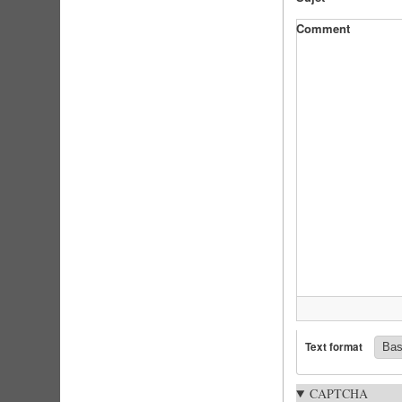
Comment
Text format
CAPTCHA