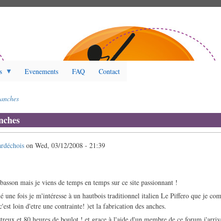
s
Evenements
FAQ
Contact
 anches
nches
rdéchois
on
Wed, 03/12/2008 - 21:39
 basson mais je viens de temps en temps sur ce site passionnant !
 une fois je m'intéresse à un hautbois traditionnel italien Le Piffero que je co
'est loin d'etre une contrainte! )et la fabrication des anches.
treux et 80 heures de boulot ! et grace à l'aide d'un membre de ce forum j'arrive