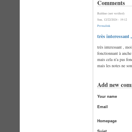
Comments
Baldino (not verified)
Sun, 12/22/2024 - 19:12
Permalink
très interessant 
très interessant , m
fonctionnant à anche
mais cela n'a pas fon
mais les notes ne so
Add new com
Your name
Email
Homepage
Sujet