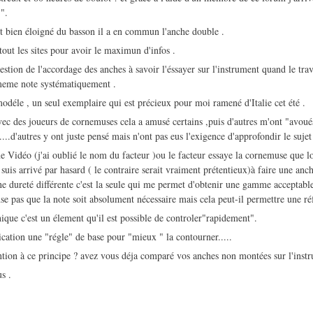
 ".
st bien éloigné du basson il a en commun l'anche double .
tout les sites pour avoir le maximun d'infos .
estion de l'accordage des anches à savoir l'éssayer sur l'instrument quand le trav
 meme note systématiquement .
odéle , un seul exemplaire qui est précieux pour moi ramené d'Italie cet été .
avec des joueurs de cornemuses cela a amusé certains ,puis d'autres m'ont "avoué
....d'autres y ont juste pensé mais n'ont pas eus l'exigence d'approfondir le sujet
ne Vidéo (j'ai oublié le nom du facteur )ou le facteur essaye la cornemuse que lo
e suis arrivé par hasard ( le contraire serait vraiment prétentieux)à faire une 
e dureté différente c'est la seule qui me permet d'obtenir une gamme acceptab
se pas que la note soit absolument nécessaire mais cela peut-il permettre une ré
nique c'est un élement qu'il est possible de controler"rapidement".
cation une "régle" de base pour "mieux " la contourner.....
ention à ce principe ? avez vous déja comparé vos anches non montées sur l'inst
s .