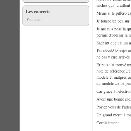
anches qui" craillent
Les concerts
Meme si le pifféro e
Voir plus...
Je fouine un peu sur 
Je me suis posé la qu
permis d'obtenir la
Sachant que j'ai un m
J'ai abordé le sujet 
ne pas y etre arrivés 
Et puis j'ai trouvé u
note de référence .J
modéle et malgrés un
du modéle .Je ne pen
Car grace à l'electro
Avoir une bonne indi
Portez vous de l'att
Un grand merci à tou
Cordialement .