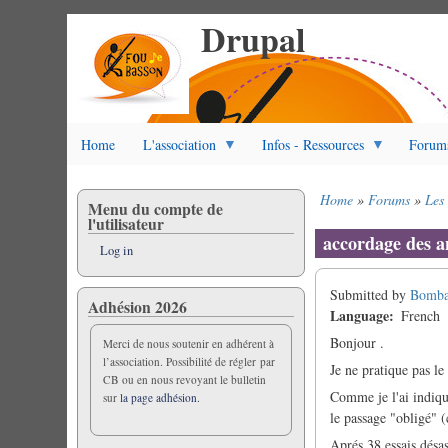
Drupal
Skip
to
main
content
Home
L'association
Infos - Ressources
Forum
Home
Forums
Les
Menu du compte de
Breadcrumb
l'utilisateur
accordage des a
Log in
Submitted by
Bomba
Adhésion 2026
Language
French
Bonjour .
Merci de nous soutenir en adhérent à
l’association. Possibilité de régler par
Je ne pratique pas le
CB ou en nous revoyant le bulletin
Comme je l'ai indiqué
sur
la page adhésion.
le passage "obligé" (c
Aprés 38 essais désas