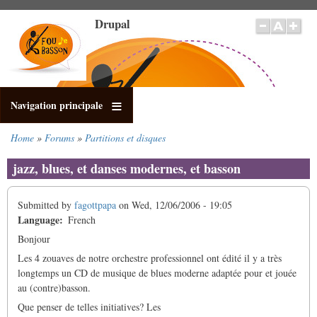
Skip
Drupal
to
main
content
Navigation principale
Home
Forums
Partitions et disques
Breadcrumb
jazz, blues, et danses modernes, et basson
Submitted by
fagottpapa
on
Wed, 12/06/2006 - 19:05
Language
French
Bonjour
Les 4 zouaves de notre orchestre professionnel ont édité il y a très
longtemps un CD de musique de blues moderne adaptée pour et jouée
au (contre)basson.
Que penser de telles initiatives? Les