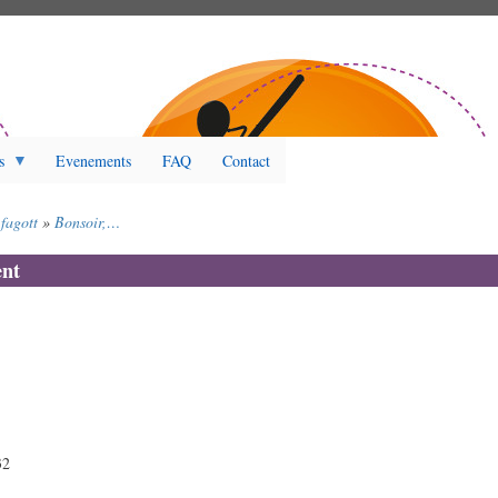
s
Evenements
FAQ
Contact
fagott
Bonsoir,…
nt
32