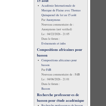
15 août
Académie Internationale de
Musique de Flaine avec Thomas
Quinquenel du 1er au 15 août
Par
Anonymous
Nouveau commentaire de :
Anonymous (not verified)
Le :
04/22/2026 - 21:05
Dans le forum :
Evénements et infos
Compositions africaines pour
basson
Compositions africaines pour
basson
Par
FdB
Nouveau commentaire de :
FdB
Le :
04/06/2026 - 21:01
Dans le forum :
Basson
Recherche professeur·es de
basson pour étude académique
Recherche professeur·es de basson