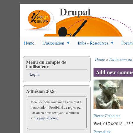
Drupal
Skip
to
main
content
Home
L'association
Infos - Ressources
Forum
Home
Du basson au 
Menu du compte de
Breadcrumb
l'utilisateur
Add new comme
Log in
Adhésion 2026
Merci de nous soutenir en adhérent à
l’association. Possibilité de régler par
CB ou en nous revoyant le bulletin
Pierre Cathelain
sur
la page adhésion.
Wed, 01/24/2018 - 23:
Permalink