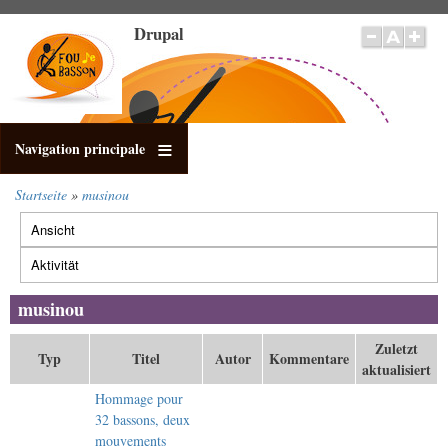
Direkt
Drupal
zum
Inhalt
Navigation principale
Startseite
musinou
Pfadnavigation
Ansicht
Primäre
Reiter
Aktivität
(aktiver
Reiter)
musinou
Zuletzt
Typ
Titel
Autor
Kommentare
aktualisiert
Hommage pour
32 bassons, deux
mouvements