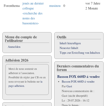
joués au dernier
vor 7 Jahre
Forenthema
musinou
0
colloque
2 Monate
<recherche des
noms des
bassonistes>
Menu du compte de
Outils
l'utilisateur
Inhalt hinzufügen
Anmelden
Neuester Inhalt
Tipps zur Erstellung von Inhalten
Adhésion 2026
Derniers commentaires du
forum
Merci de nous soutenir en
adhérent à l’association.
Basson FOX 660D á vendre
Possibilité de régler par CB ou en
Basson FOX 660D á vendre
nous revoyant le bulletin sur
la
page adhésion.
Par
Gast
Nouveau commentaire de :
Gast (nicht überprüft)
Le :
29.07.2026 - 16:12
Dans le forum :