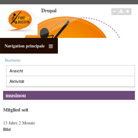
Direkt
Drupal
zum
Inhalt
Navigation principale
Startseite
Pfadnavigation
Ansicht
(aktiver
Primäre
Reiter)
Reiter
Aktivität
musinou
Mitglied seit
13 Jahre 2 Monate
Bild