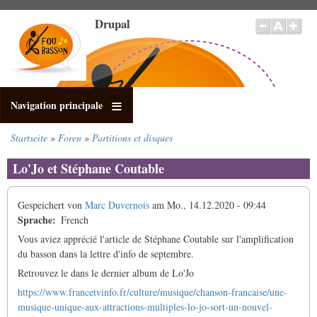
Direkt
Drupal
zum
Inhalt
Navigation principale
Startseite
Foren
Partitions et disques
Pfadnavigation
Lo'Jo et Stéphane Coutable
Gespeichert von
Marc Duvernois
am
Mo., 14.12.2020 - 09:44
Sprache
French
Vous aviez apprécié l'article de Stéphane Coutable sur l'amplification
du basson dans la lettre d'info de septembre.
Retrouvez le dans le dernier album de Lo'Jo
https://www.francetvinfo.fr/culture/musique/chanson-francaise/une-
musique-unique-aux-attractions-multiples-lo-jo-sort-un-nouvel-