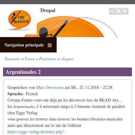
Direkt
Drupal
zum
Inhalt
Navigation principale
Startseite
Foren
Partitions et disques
Pfadnavigation
Argentinades 2
Gespeichert von
Marc Duvernois
am
Mi., 21.11.2018 - 22:28
Sprache
French
Certain d'entre-vous ont déjà pu les découvrir lors du READ Aix...
les
Argentinades 2
4 nouveaux tango à 3 bassons viennent de paraître
chez Egge Verlag
vous pouvez les trouver dans trouver les bonnes librairies musicales
ainsi que directement sur le site de l'éditeur
https://egge-verlag.de/index.php?