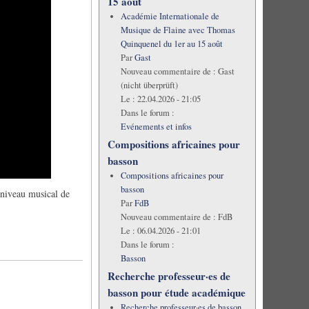
15 août
Académie Internationale de
Musique de Flaine avec Thomas
Quinquenel du 1er au 15 août
Par
Gast
Nouveau commentaire de :
Gast
(nicht überprüft)
Le :
22.04.2026 - 21:05
Dans le forum :
Evénements et infos
Compositions africaines pour
basson
Compositions africaines pour
basson
e niveau musical de
Par
FdB
Nouveau commentaire de :
FdB
Le :
06.04.2026 - 21:01
Dans le forum :
Basson
Recherche professeur·es de
basson pour étude académique
Recherche professeur·es de basson