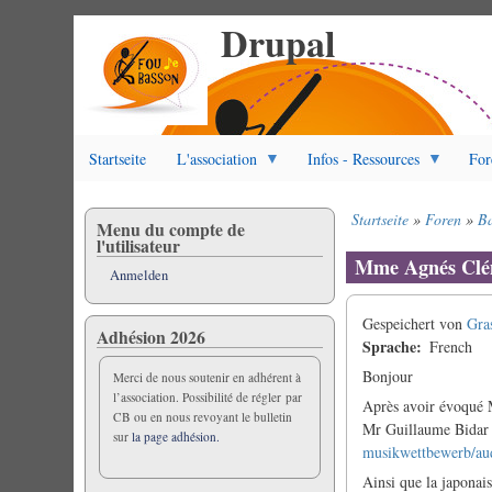
Drupal
Direkt
zum
Inhalt
Startseite
L'association
Infos - Ressources
For
Startseite
Foren
B
Menu du compte de
Pfadnavigation
l'utilisateur
Mme Agnés Clé
Anmelden
Gespeichert von
Gra
Adhésion 2026
Sprache
French
Bonjour
Merci de nous soutenir en adhérent à
l’association. Possibilité de régler par
Après avoir évoqué
CB ou en nous revoyant le bulletin
Mr Guillaume Bidar (
sur
la page adhésion.
musikwettbewerb/au
Ainsi que la japon