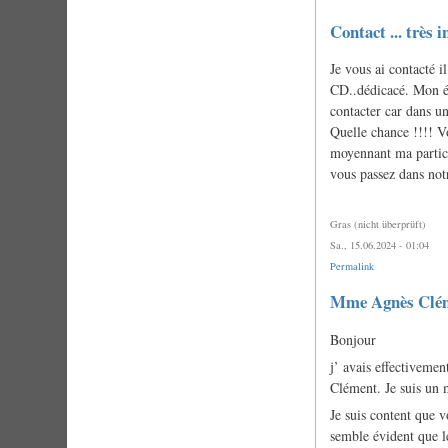
Contact ... très i
Je vous ai contacté i
CD..dédicacé. Mon é
contacter car dans un
Quelle chance !!!! V
moyennant ma particip
vous passez dans not
Gras (nicht überprüft)
Sa., 15.06.2024 - 01:04
Permalink
Mme Agnès Clé
Bonjour
j’ avais effectivemen
Clément. Je suis un m
Je suis content que v
semble évident que le