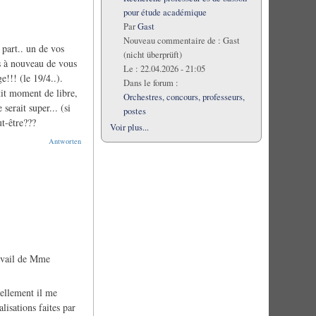
pour étude académique
Par
Gast
Nouveau commentaire de :
Gast
 part.. un de vos
(nicht überprüft)
s à nouveau de vous
Le :
22.04.2026 - 21:05
e!!! (le 19/4..).
Dans le forum :
tit moment de libre,
Orchestres, concours, professeurs,
serait super... (si
postes
t-être???
Voir plus...
Antworten
travail de Mme
rellement il me
lisations faites par