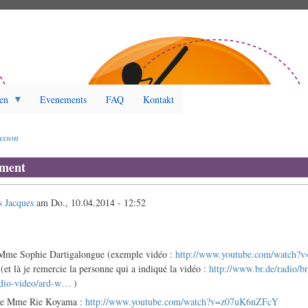
en
Evenements
FAQ
Kontakt
asson
ment
s Jacques
am
Do., 10.04.2014 - 12:52
 Mme Sophie Dartigalongue (exemple vidéo :
http://www.youtube.com/watch
et là je remercie la personne qui a indiqué la vidéo :
http://www.br.de/radio/br
dio-video/ard-w…
)
aise Mme Rie Koyama :
http://www.youtube.com/watch?v=z07uK6nZFcY