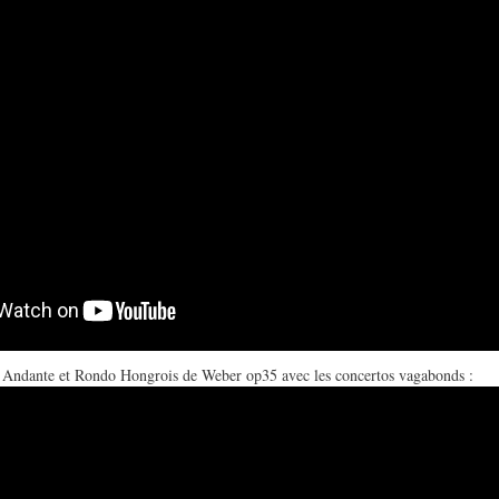
 Andante et Rondo Hongrois de Weber op35 avec les concertos vagabonds :