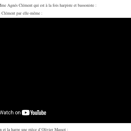
me Agnés Clément qui est à la fois harpiste et bassoniste :
 Clément par elle-même :
n et la harpe une pièce d’Olivier Massot :