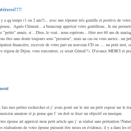
ntéressé!!!!
l y a qq temps (1 ou 2 ans?)... avec une réponse très gentille et positive de votre
pouse, Agnès Clément... a beaucoup apprécié votre gentillesse.. Je me permet
e "petite" année, si ...Dieu..le veut.. nous espérons... fêter nos 60 ans de mariag
ous êtes sans doute toujours sous "pression", mais au cas ou vous auriez...un pe
ation financière, recevoir de votre part un nouveau CD ou .... un petit mot, ce 
re région de Dijon, vous rencontrer, ce serait Génial!!). D'avance MERCI et peu
ment
t fais mes petites recherches et j’ avais posté sur le site un petit exposé sur le 
usicien amateur et je pense que l’ on doit se fixer un objectif en musique.
otre épouse ait apprécié mon petit article que j’ ai réalisé sans prétention.!Natu
s réalisations de votre épouse puissent être mises en évidence, il y a dans les réa