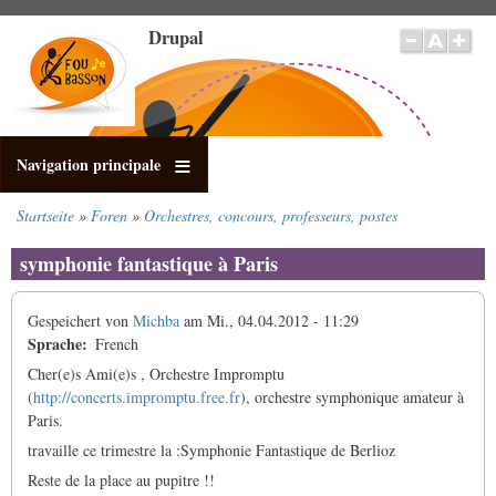
Direkt
Drupal
zum
Inhalt
Navigation principale
Startseite
Foren
Orchestres, concours, professeurs, postes
Pfadnavigation
symphonie fantastique à Paris
Gespeichert von
Michba
am
Mi., 04.04.2012 - 11:29
Sprache
French
Cher(e)s Ami(e)s , Orchestre Impromptu
(
http://concerts.impromptu.free.fr
), orchestre symphonique amateur à
Paris.
travaille ce trimestre la :Symphonie Fantastique de Berlioz
Reste de la place au pupitre !!