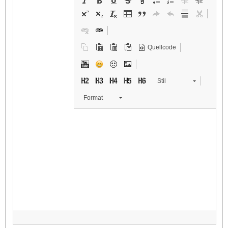
Quellcode
Stil
Format