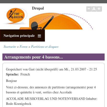
Direkt
Drupal
zum
Inhalt
Navigation principale
Startseite
Foren
Partitions et disques
Pfadnavigation
Arrangements pour 4 bassons...
Gespeichert von
Gast (nicht überprüft)
am
Mi., 21.03.2007 - 21:25
Sprache
French
Bonjour
Voici ci-dessous, des annonces de partitions (arrangements) pour 4
bassons et quintette à vent, sorties chez Accolade
ACCOLADE MUSIKVERLAG UND NOTENVERSAND Inhaber:
Bodo Koenigsbeck