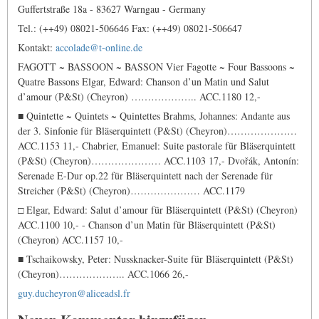
Guffertstraße 18a - 83627 Warngau - Germany
Tel.: (++49) 08021-506646 Fax: (++49) 08021-506647
Kontakt:
accolade@t-online.de
FAGOTT ~ BASSOON ~ BASSON Vier Fagotte ~ Four Bassoons ~
Quatre Bassons Elgar, Edward: Chanson d’un Matin und Salut
d’amour (P&St) (Cheyron) ……………….. ACC.1180 12,-
■ Quintette ~ Quintets ~ Quintettes Brahms, Johannes: Andante aus
der 3. Sinfonie für Bläserquintett (P&St) (Cheyron)…………………
ACC.1153 11,- Chabrier, Emanuel: Suite pastorale für Bläserquintett
(P&St) (Cheyron)………………… ACC.1103 17,- Dvořák, Antonín:
Serenade E-Dur op.22 für Bläserquintett nach der Serenade für
Streicher (P&St) (Cheyron)………………… ACC.1179
□ Elgar, Edward: Salut d’amour für Bläserquintett (P&St) (Cheyron)
ACC.1100 10,- - Chanson d’un Matin für Bläserquintett (P&St)
(Cheyron) ACC.1157 10,-
■ Tschaikowsky, Peter: Nussknacker-Suite für Bläserquintett (P&St)
(Cheyron)……………….. ACC.1066 26,-
guy.ducheyron@aliceadsl.fr