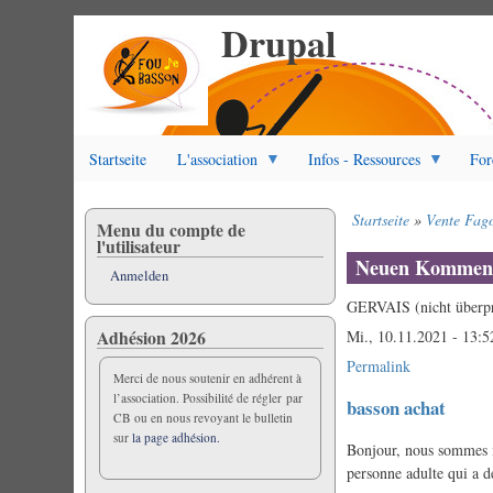
Drupal
Direkt
zum
Inhalt
Startseite
L'association
Infos - Ressources
For
Startseite
Vente Fagot
Menu du compte de
Pfadnavigation
l'utilisateur
Neuen Komment
Anmelden
GERVAIS (nicht überpr
Adhésion 2026
Mi., 10.11.2021 - 13:5
Permalink
Merci de nous soutenir en adhérent à
l’association. Possibilité de régler par
basson achat
CB ou en nous revoyant le bulletin
sur
la page adhésion.
Bonjour, nous sommes i
personne adulte qui a dé