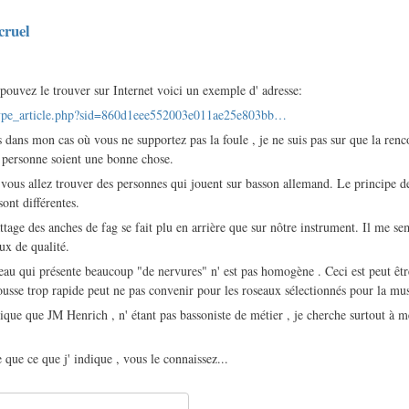
cruel
 pouvez le trouver sur Internet voici un exemple d' adresse:
/type_article.php?sid=860d1eee552003e011ae25e803bb…
s dans mon cas où vous ne supportez pas la foule , je ne suis pas sur que la re
 personne soient une bonne chose.
 vous allez trouver des personnes qui jouent sur basson allemand. Le principe 
 sont différentes.
tage des anches de fag se fait plu en arrière que sur nôtre instrument. Il me sem
ux de qualité.
oseau qui présente beaucoup "de nervures" n' est pas homogène . Ceci est peut êtr
usse trop rapide peut ne pas convenir pour les roseaux sélectionnés pour la mu
ique que JM Henrich , n' étant pas bassoniste de métier , je cherche surtout à me
 que ce que j' indique , vous le connaissez...