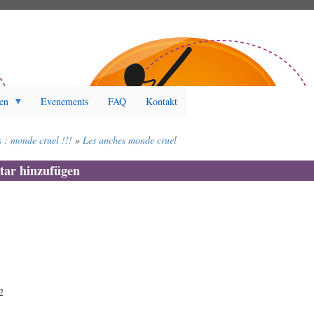
en
Evenements
FAQ
Kontakt
 : monde cruel !!!
Les anches monde cruel
ar hinzufügen
2