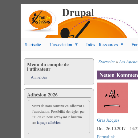
Drupal
Direkt
zum
Inhalt
Startseite
L'association
Infos - Ressources
For
Startseite
Les Anches
Menu du compte de
Pfadnavigation
l'utilisateur
Neuen Komment
Anmelden
Adhésion 2026
Merci de nous soutenir en adhérent à
l’association. Possibilité de régler par
CB ou en nous revoyant le bulletin
Gras Jacques
sur
la page adhésion.
Do., 26.10.2017 - 14:2
Permalink