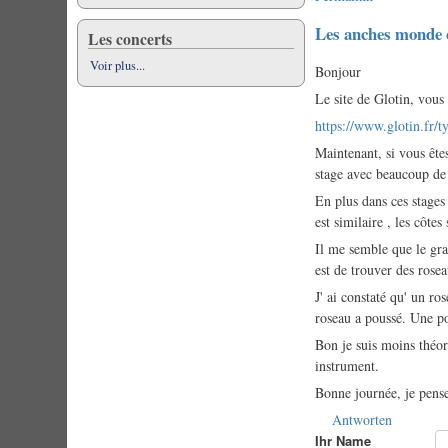
Les anches monde 
Les concerts
Voir plus...
Bonjour
Le site de Glotin, vous
https://www.glotin.fr
Maintenant, si vous ête
stage avec beaucoup de
En plus dans ces stages
est similaire , les côtes
Il me semble que le grat
est de trouver des rosea
J' ai constaté qu' un r
roseau a poussé. Une po
Bon je suis moins théor
instrument.
Bonne journée, je pense
Antworten
Ihr Name